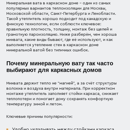
Минеральная вата в каркасном доме – один из самых
Финские дома
популярных вариантов теплоизоляции для Москвы,
Московской области, Санкт-Петербурга и Ленобласти.
Такой утеплитель хорошо подходит под канадскую и
Дачные дома
финскую технологии, если соблюсти ключевое:
правильную плотность, толщину, монтаж без щелей и
грамотную пароизоляцию. Ниже разберём, чем хороша
Проектирование
минвата, какие виды бывают, где её используют, и как
выполняется утепление стен в каркасном доме
минеральной ватой без типичных ошибок.
Почему минеральную вату так часто
выбирают для каркасных домов
Минвата держит тепло не “магией”, а за счёт структуры
волокна и воздуха внутри материала. При корректном
монтаже утеплитель заполняет стойки каркаса, снижает
теплопотери и помогает дому сохранять комфортную
температуру зимой и летом.
Ключевые причины популярности:
Удобно укладывать между стойками каркаса