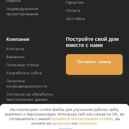
Навесы
Гарантии
Индивидуальное
Оплата
проектирование
Доставка
Постройте свой дом
Компания
вместе с нами
Контакты
Вакансии
Оставить заявку
Полезные статьи
Разработка сайта
Политика
конфиденциальности
Согласие на обработку
персональных данных
Согласие на обработку
Мы используем cookie-файлы для улучшения работы сайта,
файлов cookies
аналитики и персонализации. Используя сайт или кликая на OK, вы
соглашаетесь с нашей
политикой использования cookies
, вы
Карта сайта
можете ее
настроить
или
отклонить
.