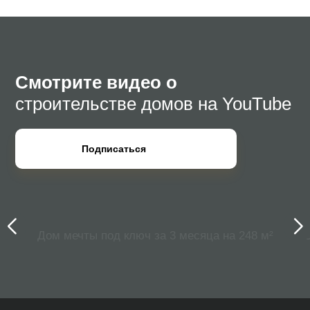
Смотрите видео о
строительстве домов на YouTube
Подписаться
Дом мечты под ключ за 3 месяца на 248 м²
О