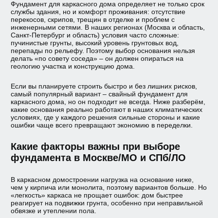
Фундамент для каркасного дома определяет не только срок
Финские дома
службы здания, но и комфорт проживания: отсутствие
перекосов, скрипов, трещин в отделке и проблем с
инженерными сетями. В наших регионах (Москва и область,
Дачные дома
Санкт-Петербург и область) условия часто сложные:
пучинистые грунты, высокий уровень грунтовых вод,
перепады по рельефу. Поэтому выбор основания нельзя
Проектирование
делать «по совету соседа» – он должен опираться на
геологию участка и конструкцию дома.
Если вы планируете строить быстро и без лишних рисков,
самый популярный вариант – свайный фундамент для
каркасного дома, но он подходит не всегда. Ниже разберём,
какие основания реально работают в наших климатических
условиях, где у каждого решения сильные стороны и какие
ошибки чаще всего превращают экономию в переделки.
Какие факторы важны при выборе
фундамента в Москве/МО и СПб/ЛО
В каркасном домостроении нагрузка на основание ниже,
чем у кирпича или монолита, поэтому вариантов больше. Но
«легкость» каркаса не прощает ошибок: дом быстрее
реагирует на подвижки грунта, особенно при неправильной
обвязке и утеплении пола.