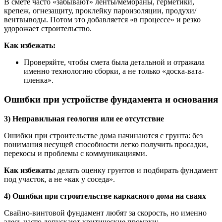
В смете часто «забывают» ленты/мембраны, герметики,
крепеж, огнезащиту, проклейку пароизоляции, продухи/
вентвыводы. Потом это добавляется «в процессе» и резко
удорожает строительство.
Как избежать:
Проверяйте, чтобы смета была детальной и отражала
именно технологию сборки, а не только «доска-вата-
пленка».
Ошибки при устройстве фундамента и основания
3) Неправильная геология или ее отсутствие
Ошибки при строительстве дома начинаются с грунта: без
понимания несущей способности легко получить просадки,
перекосы и проблемы с коммуникациями.
Как избежать:
делать оценку грунтов и подбирать фундамент
под участок, а не «как у соседа».
4) Ошибки при строительстве каркасного дома на сваях
Свайно-винтовой фундамент любят за скорость, но именно
здесь часто допускают критические промахи: