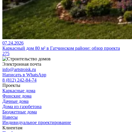
07.24.2026
Каркасный дом 80 м² в Гатчинском районе: обзор проекта
275
Электронная почта
info@artstroisk.ru
Написать в WhatsApp
8 (812) 242-84-74
Проекты
Каркасные дома
Финские дома
Дачные дома
Дома из газобетона
Бюджетные дома
Навесы
Индивидуальное проектирование
Клиентам